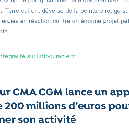
s coup de poing, comme celle des membres d’Al
la Terre qui ont déversé de la peinture rouge su
nergies en réaction contre un énorme projet pét
nie.
 intégralité sur linfodurable.fr
eur CMA CGM lance un app
e 200 millions d’euros pou
er son activité