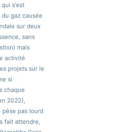
 qui s’est
x du gaz causée
andale sur deux
’essence, sans
stion) mais
e activité
s projets sur le
me si
us chaque
’en 2022),
e pèse pas lourd
s fait attendre,