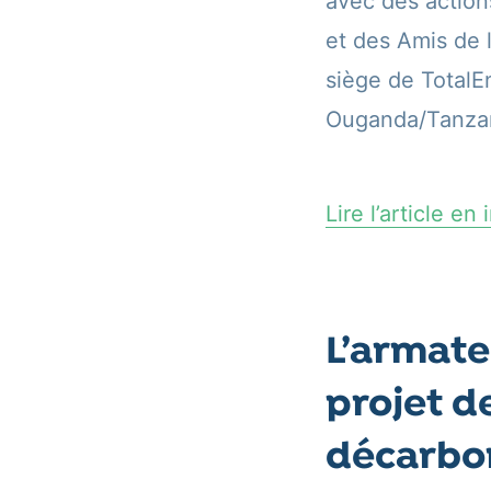
avec des action
et des Amis de 
siège de TotalE
Ouganda/Tanza
Lire l’article en
L’armat
projet d
décarbon