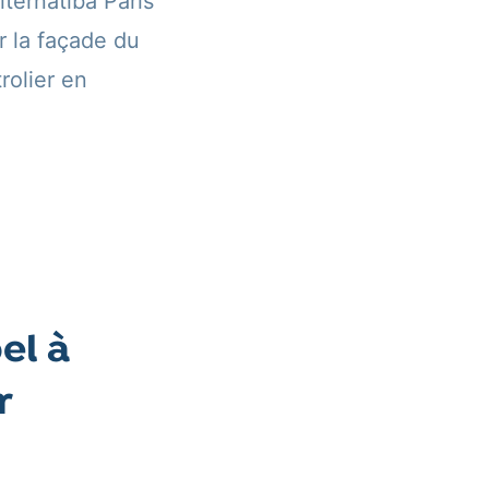
ternatiba Paris
r la façade du
rolier en
el à
r