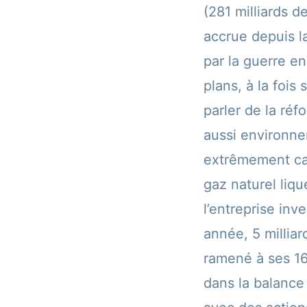
(281 milliards d
accrue depuis l
par la guerre e
plans, à la fois
parler de la réf
aussi environnem
extrêmement car
gaz naturel liq
l’entreprise in
année, 5 milliar
ramené à ses 16
dans la balance 