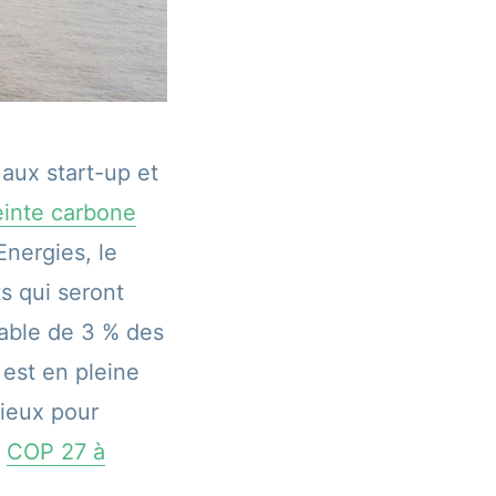
aux start-up et
einte carbone
Energies, le
s qui seront
sable de 3 % des
 est en pleine
cieux pour
a
COP 27 à