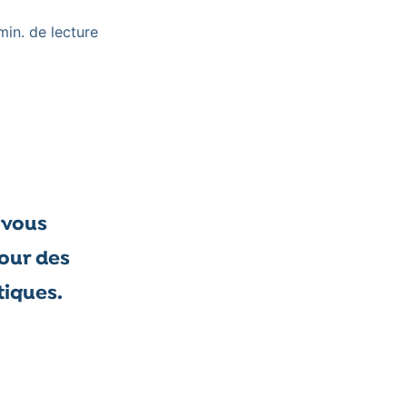
min. de lecture
 vous
tour des
tiques.