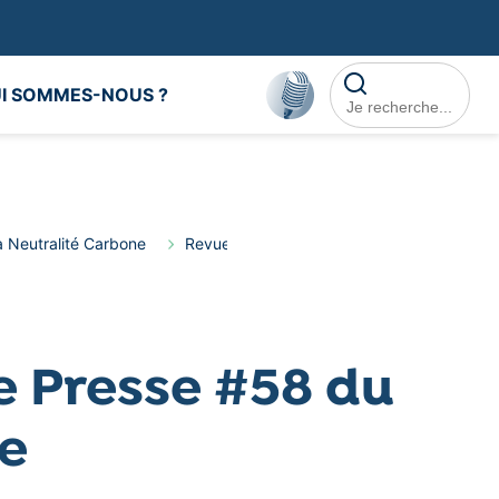
Rechercher dans le
I SOMMES-NOUS ?
a Neutralité Carbone
Revue de Presse
Revue de Presse #58
e Presse #58 du
ne