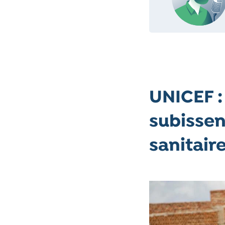
UNICEF :
subissen
sanitair