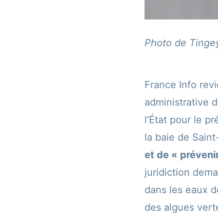
Photo de Tingey
France Info rev
administrative 
l’État pour le p
la baie de Saint
et de « préven
juridiction dem
dans les eaux de
des algues vert