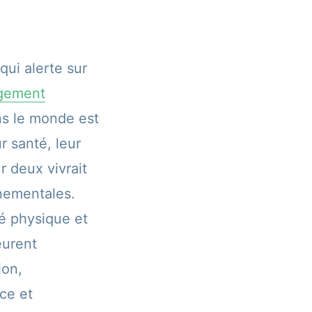
ui alerte sur
gement
ans le monde est
r santé, leur
r deux vivrait
nementales.
é physique et
eurent
ion,
nce et