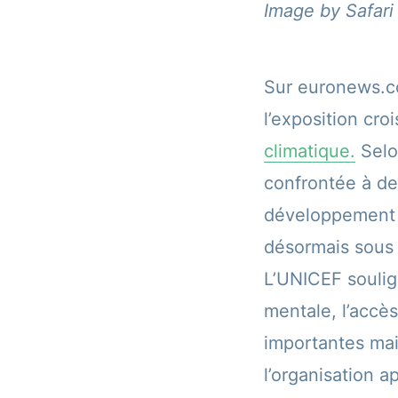
Image by Safari
Sur euronews.co
l’exposition cr
climatique.
Selon
confrontée à des
développement e
désormais sous 
L’UNICEF soulig
mentale, l’accè
importantes mais
l’organisation a