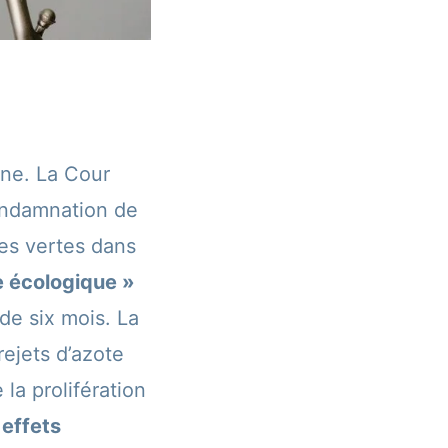
gne. La Cour
condamnation de
ues vertes dans
e écologique »
de six mois. La
rejets d’azote
la prolifération
effets