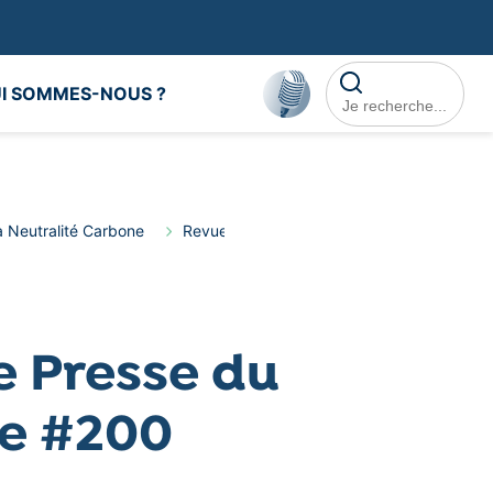
Rechercher dans le
I SOMMES-NOUS ?
a Neutralité Carbone
Revue de Presse
Revue de Presse du 
e Presse du
ne #200