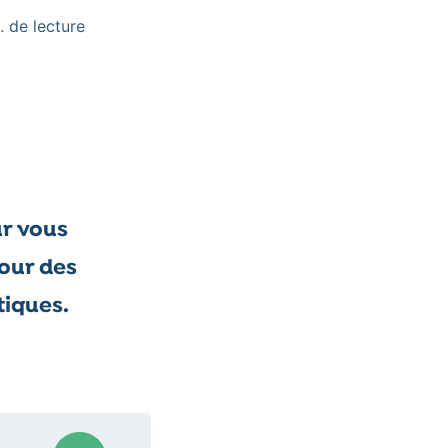
. de lecture
ur vous
tour des
tiques.