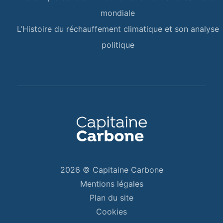
mondiale
L’Histoire du réchauffement climatique et son analyse
politique
Salut c'est nous...
les Cookies !
2026 © Capitaine Carbone
Mentions légales
On a attendu d'être sûrs que le contenu de ce
Plan du site
site vous intéresse avant de vous déranger,
mais on aimerait bien vous accompagner
Cookies
pendant votre visite...