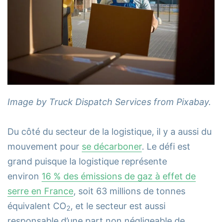
Image by Truck Dispatch Services from Pixabay.
Du côté du secteur de la logistique, il y a aussi du
mouvement pour
se décarboner
. Le défi est
grand puisque la logistique représente
environ
16 % des émissions de gaz à effet de
serre en France
, soit 63 millions de tonnes
équivalent CO
, et le secteur est aussi
2
responsable d’une part non négligeable de