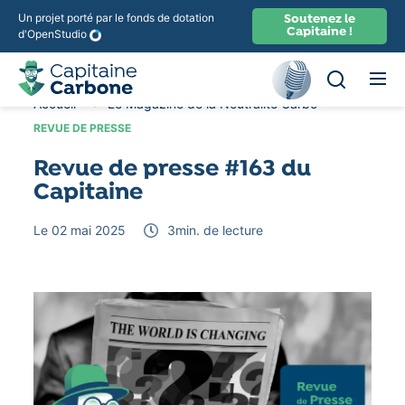
Un projet porté par le fonds de dotation
Soutenez le
Capitaine !
d'OpenStudio
Ouvir la rec
Recherche
Accueil
Le Magazine de la Neutralité Carbone
Revue 
REVUE DE PRESSE
Revue de presse #163 du
Capitaine
Le 02 mai 2025
3
min. de lecture