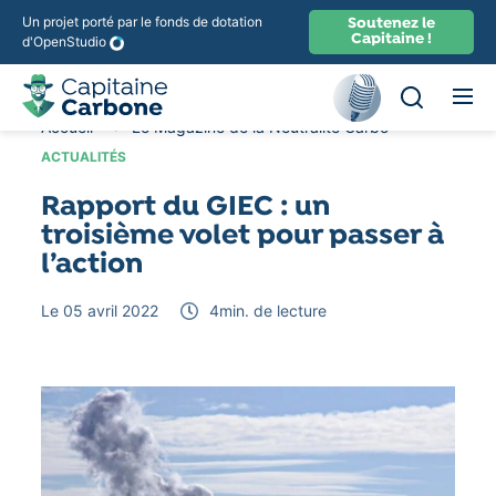
Un projet porté par le fonds de dotation
Soutenez le
Capitaine !
d'OpenStudio
Ouvir la rec
Recherche
Accueil
Le Magazine de la Neutralité Carbone
Actuali
ACTUALITÉS
Rapport du GIEC : un
troisième volet pour passer à
l’action
Le 05 avril 2022
4
min. de lecture