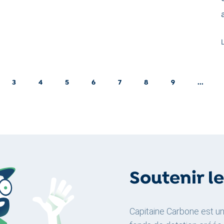
3
4
5
6
7
8
9
...
Soutenir l
Capitaine Carbone est u