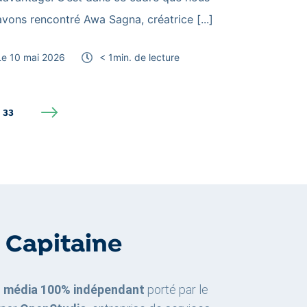
avons rencontré Awa Sagna, créatrice [...]
Le 10 mai 2026
< 1
min. de lecture
33
e Capitaine
n
média 100% indépendant
porté par le