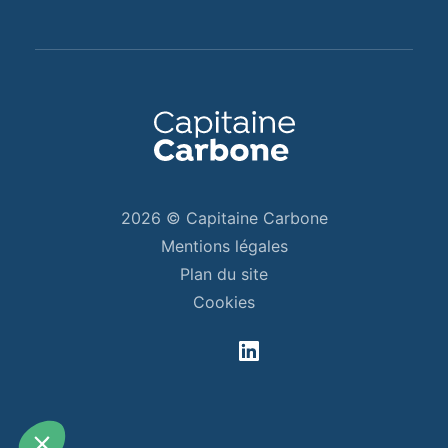
Salut c'est nous...
les Cookies !
2026 © Capitaine Carbone
Mentions légales
On a attendu d'être sûrs que le contenu de ce
Plan du site
site vous intéresse avant de vous déranger,
mais on aimerait bien vous accompagner
Cookies
pendant votre visite...
C'est OK pour vous ?
Pour modifier vos préférences par la suite, cliquez sur le lien
'Préférences de cookies' situé dans le pied de page.
Consentements certifiés par
Non merci
Je choisis
OK pour moi