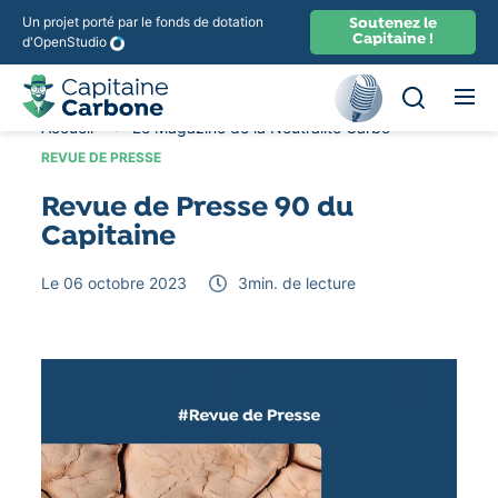
Un projet porté par le fonds de dotation
Soutenez le
Capitaine !
d'OpenStudio
Ouvir la rec
Recherche
Accueil
Le Magazine de la Neutralité Carbone
Revue 
REVUE DE PRESSE
Revue de Presse 90 du
Capitaine
Le 06 octobre 2023
3
min. de lecture