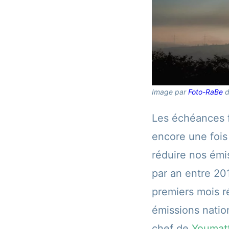
Image par
Foto-RaBe
Les échéances f
encore une foi
réduire nos émi
par an entre 201
premiers mois r
émissions natio
chef de
Youmat