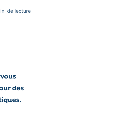
in. de lecture
 vous
tour des
tiques.