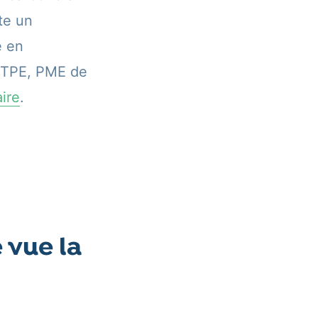
te un
é en
x TPE, PME de
ire
.
 vue la