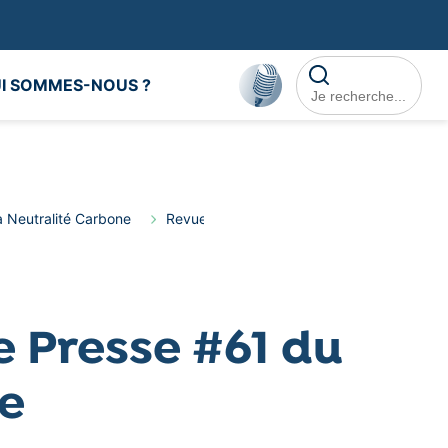
Rechercher dans le
I SOMMES-NOUS ?
a Neutralité Carbone
Revue de Presse
Revue de Presse #61
 Presse #61 du
ne