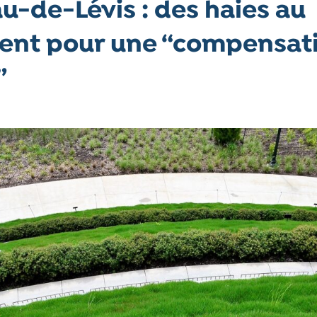
u-de-Lévis : des haies au
ment pour une “compensat
”