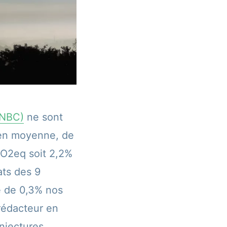
SNBC)
ne sont
 en moyenne, de
CO2eq soit 2,2%
ats des 9
e de 0,3% nos
rédacteur en
njectures