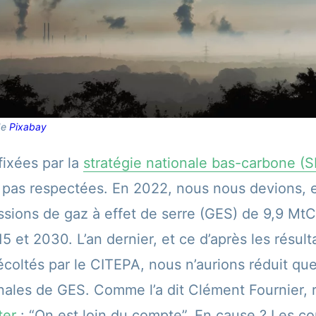
de
Pixabay
ixées par la
stratégie nationale bas-carbone (
s pas respectées. En 2022, nous nous devions,
ssions de gaz à effet de serre (GES) de 9,9 Mt
5 et 2030. L’an dernier, et ce d’après les résult
écoltés par le CITEPA, nous n’aurions réduit qu
nales de GES. Comme l’a dit Clément Fournier, 
ter
: “On est loin du compte”. En cause ? Les co