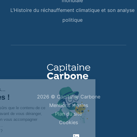
mondiale
L’Histoire du réchauffement climatique et son analyse
politique
Salut c'est nous...
les Cookies !
2026 © Capitaine Carbone
Mentions légales
On a attendu d'être sûrs que le contenu de ce
Plan du site
site vous intéresse avant de vous déranger,
mais on aimerait bien vous accompagner
Cookies
pendant votre visite...
C'est OK pour vous ?