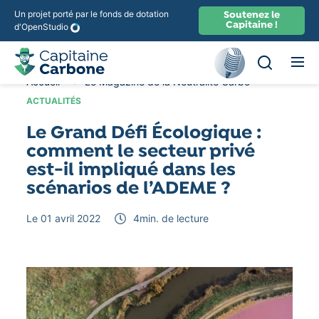
Un projet porté par le fonds de dotation
Soutenez le
Capitaine !
d'OpenStudio
Ouvir la rec
Recherche
Accueil
Le Magazine de la Neutralité Carbone
Actuali
ACTUALITÉS
Le Grand Défi Écologique :
comment le secteur privé
est-il impliqué dans les
scénarios de l’ADEME ?
Le 01 avril 2022
4
min. de lecture