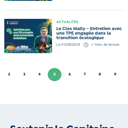
ACTUALITÉS
Le Clos Mally - Entretien avec
une TPE engagée dans la
transition écologique
Le 01/08/2024
< 1
min. de lecture
2
3
4
5
6
7
8
9