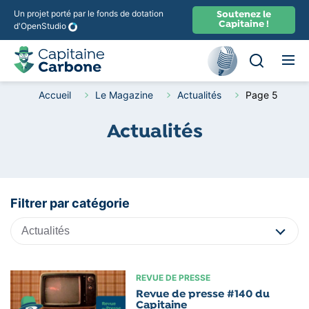
Un projet porté par le fonds de dotation
Soutenez le
Capitaine !
d'OpenStudio
Ouvir la rec
Recherche
Accueil
Le Magazine
Actualités
Page 5
Actualités
Filtrer par catégorie
REVUE DE PRESSE
Revue de presse #140 du
Capitaine