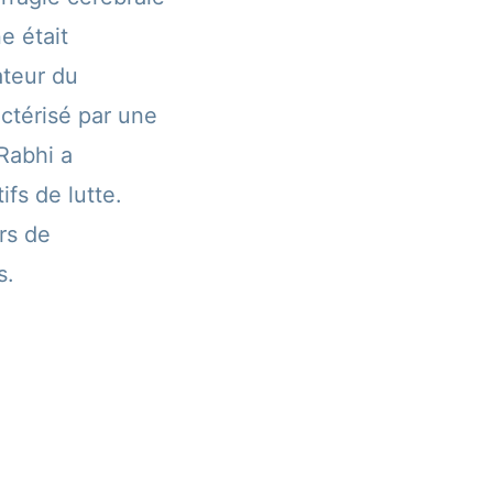
e était
ateur du
ctérisé par une
 Rabhi a
fs de lutte.
ors de
s.