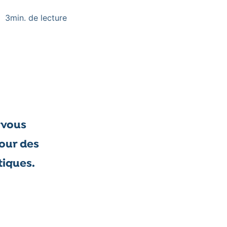
3
min. de lecture
 vous
tour des
tiques.