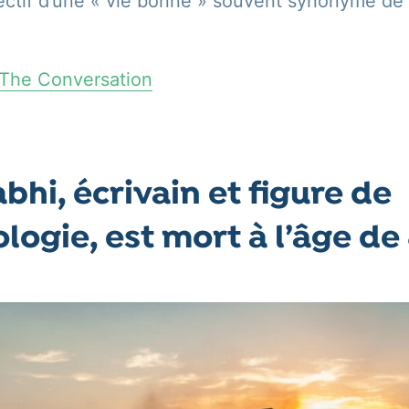
llectif d’une « vie bonne » souvent synonyme 
ur The Conversation
abhi, écrivain et figure de
ologie, est mort à l’âge de