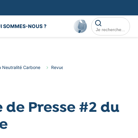
Rechercher dans le
I SOMMES-NOUS ?
a Neutralité Carbone
Revue de Presse
La Revue de Presse 
 de Presse #2 du
ne