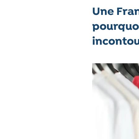
Une Fran
pourquoi
inconto