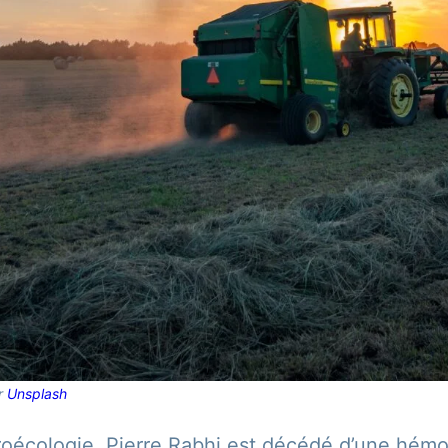
r
Unsplash
groécologie, Pierre Rabhi est décédé d’une hémo