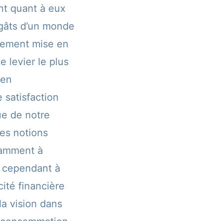
nt quant à eux
égâts d’un monde
alement mise en
e levier le plus
 en
 satisfaction
ue de notre
des notions
tamment à
nt cependant à
cité financière
a vision dans