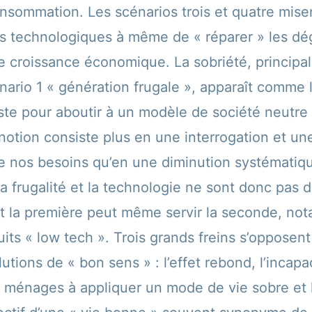
onsommation. Les scénarios trois et quatre mise
ns technologiques à même de « réparer » les d
te croissance économique. La sobriété, princip
nario 1 « génération frugale », apparaît comme l
liste pour aboutir à un modèle de société neutre
notion consiste plus en une interrogation et une
de nos besoins qu’en une diminution systématiq
La frugalité et la technologie ne sont donc pas 
t la première peut même servir la seconde, no
uits « low tech ». Trois grands freins s’oppose
lutions de « bon sens » : l’effet rebond, l’incapa
 ménages à appliquer un mode de vie sobre et l