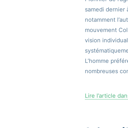
samedi dernier à
notamment l’aut
mouvement Colib
vision individua
systématiquemen
L’homme préférer
nombreuses conf
Lire l’article da