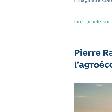
l’imaginaire co
Lire l’article s
P
ierre R
l’agroéc